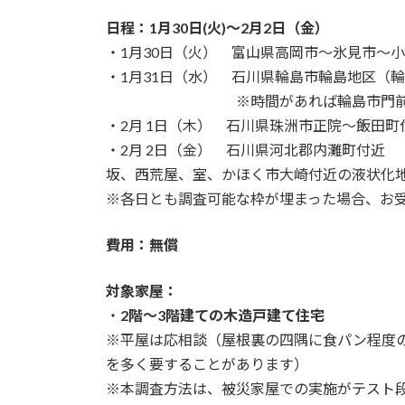
日程：1月30日(火)～2月2日（金）
・1月30日（火） 富山県高岡市～氷見市～
・1月31日（水） 石川県輪島市輪島地区（
※時間があれば輪島市門前（門前
・2月 1日（木） 石川県珠洲市正院～飯田
・2月 2日（金） 石川県河北郡内灘町付近
坂、西荒屋、室、かほく市大崎付近の液状化
※各日とも調査可能な枠が埋まった場合、お
費用：無償
対象家屋：
・
2階～3階建ての木造戸建て住宅
※平屋は応相談（屋根裏の四隅に食パン程度
を多く要することがあります）
※本調査方法は、被災家屋での実施がテスト