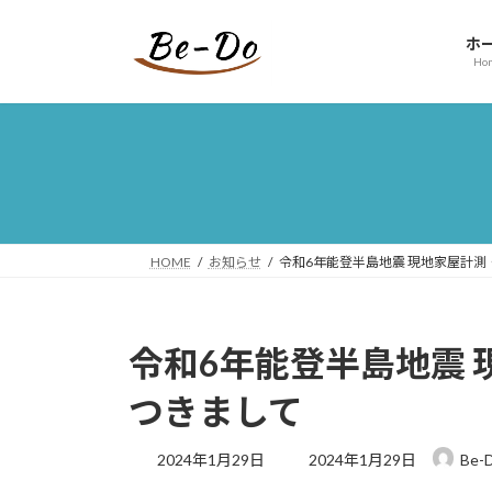
コ
ナ
ン
ビ
ホ
テ
ゲ
Ho
ン
ー
ツ
シ
へ
ョ
ス
ン
キ
に
ッ
移
プ
動
HOME
お知らせ
令和6年能登半島地震 現地家屋計
令和6年能登半島地震
つきまして
最
2024年1月29日
2024年1月29日
Be-
終