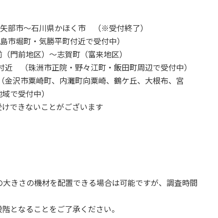
小矢部市～石川県かほく市 （※受付終了）
輪島市堀町・気勝平町付近で受付中）
地区）～志賀町（富来地区）
町付近 （珠洲市正院・野々江町・飯田町周辺で受付中）
 （金沢市粟崎町、内灘町向粟崎、鶴ケ丘、大根布、宮
地域で受付中）
受けできないことがございます
の大きさの機材を配置できる場合は可能ですが、調査時間
段階となることをご了承ください。