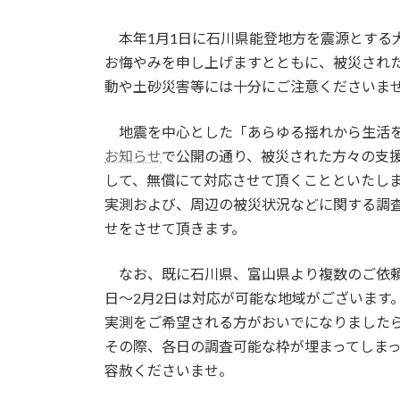
更
新
本年1月1日に石川県能登地方を震源とする
日
時
お悔やみを申し上げますとともに、被災され
:
動や土砂災害等には十分にご注意くださいま
地震を中心とした「あらゆる揺れから生活を守
お知らせ
で公開の通り、被災された方々の支
して、無償にて対応させて頂くことといたし
実測および、周辺の被災状況などに関する調
せをさせて頂きます。
なお、既に石川県、富山県より複数のご依頼が
日～2月2日は対応が可能な地域がございます
実測をご希望される方がおいでになりました
その際、各日の調査可能な枠が埋まってしま
容赦くださいませ。