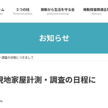
ーム
３つの柱
振動から生活を守る会
微動探査関連企
me
Three core pillars
protection meeting
Partners
お知らせ
測・調査の日程につきまして
 現地家屋計測・調査の日程に
Do