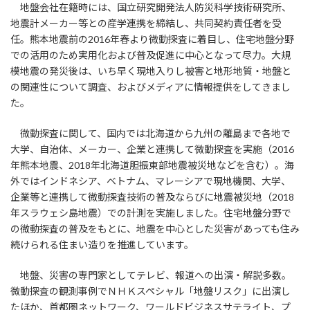
地盤会社在籍時には、国立研究開発法人防災科学技術研究所、
地震計メーカー等との産学連携を締結し、共同契約責任者を受
任。熊本地震前の2016年春より微動探査に着目し、住宅地盤分野
での活用のため実用化および普及促進に中心となって尽力。大規
模地震の発災後は、いち早く現地入りし被害と地形地質・地盤と
の関連性について調査、およびメディアに情報提供をしてきまし
た。
微動探査に関して、国内では北海道から九州の離島まで各地で
大学、自治体、メーカー、企業と連携して微動探査を実施（2016
年熊本地震、2018年北海道胆振東部地震被災地などを含む）。海
外ではインドネシア、ベトナム、マレーシアで現地機関、大学、
企業等と連携して微動探査技術の普及ならびに地震被災地（2018
年スラウェシ島地震）での計測を実施しました。住宅地盤分野で
の微動探査の普及をもとに、地震を中心とした災害があっても住み
続けられる住まい造りを推進しています。
地盤、災害の専門家としてテレビ、報道への出演・解説多数。
微動探査の観測事例でＮＨＫスペシャル「地盤リスク」に出演し
たほか、首都圏ネットワーク、ワールドビジネスサテライト、プ