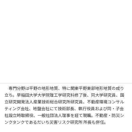
ること。地震大国日本で必ず訪れる
地震を中心とした災害リスクを知っ
た住み方が広まり、災害で悲しむ人がいない社会を目指していま
す。
2016年4月16日、熊本地震の本震当日の益城町の被災状況を見
て、すぐ近所で被害が大きく異なる住宅を目の当たりにしまし
た。このような被害は、地盤の揺れ方の特徴で被害を受けている
場所があることが微動探査の研究から分かってきました。被害を
受けた後ではなく、事前に地盤の揺れ方の特徴がわかる微動探査
を活用すれば、失われる人名や財産（家屋の倒壊も）を防ぐこと
ができればと考えています。
専門分野は平野の地形地質、特に関東平野東部地形地質の成り
立ち。早稲田大学大学院理工学研究科修了後、同大学研究員、国
立研究開発法人産業技術総合研究所研究員、不動産環境コンサル
ティング会社、地盤会社にて技術部長、執行役員および同・子会
社設立時取締役、一般社団法人理事を経て現職。不動産・防災シ
ンクタンクであるだいち災害リスク研究所 所長も併任。