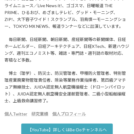
ライムニュース／Live News it!、ゴゴスマ、日曜報道 THE
PRIME、ひるおび、めざましテレビ、グッド・モーニング、
ZIP!、大下容子ワイド！スクランブル、羽鳥慎一モーニングショ
ー、TOKYO MX NEWS、報道ランナーなどに出演しています。
毎日新聞、日経新聞、朝日新聞、産経新聞等の新聞媒体、日経
ホームビルダー、日経アーキテクチュア、日経XTech、新建ハウジ
ング、週刊エコノミスト等、雑誌・専門誌・週刊誌の取材対応、
寄稿など多数。
博士（理学）、防災士、防災管理者、甲種防火管理者、特別管
理産業廃棄物管理責任者、除染等業務作業指揮者、第四級アマチ
ュア無線技士、JUIDA認定無人航空機操縦士（ドローンパイロッ
ト）、JUIDA認定無人航空機安全運航管理者、二級小型船舶操縦
士、上級救命講習修了。
個人Twitter
研究業績
個人プロフィール
【YouTube】詳しくはBe-Doチャンネルへ