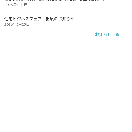
2026年4月1日
住宅ビジネスフェア 出展のお知らせ
2026年3月25日
お知らせ一覧
住宅の地震対策・微動探査のことは
ゆれBe-DOへ
Be-Do
は
地震に強い家づくり
をサポートいたします。
住宅
の
微動探査
（
地盤の揺れやすさ
、
周期特性
の観測）、
構造計算
（
許容応力度計算
）、さらに地震や振動に効果の高い
制振ダン
パー
選びをサポート。家屋の
微動計測
（家屋の周期、硬さの計測）および、家屋の
交通振動
のことなら、「
微動探査
の
Be-Do
」へご相談ください。
微動探査、地震、地盤、揺れやすさ
、新たな地盤調査、さらに家屋の耐震性や劣化の診断ができる「微動探査」。微動探査を活用した地盤の地震の特性、また、家屋の耐震性や劣化の
診断などの専門会社です。ときに地震の被害に大きく影響する地盤の揺れやすさ。熊本地震および北海道胆振東部地震では、地盤の揺れやすさによって被害が大きく異なるということが
発生しました。事前に地盤の揺れやすさ（表層地盤増幅率）や揺れ方（地盤の固有周期）がわかっていれば、適切な耐震性や制振ダンパーを備えた、地震があっても住み続けられる家を
造ることができると考えます。