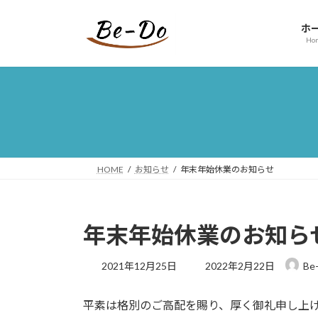
コ
ナ
ン
ビ
ホ
テ
ゲ
Ho
ン
ー
ツ
シ
へ
ョ
ス
ン
キ
に
ッ
移
プ
動
HOME
お知らせ
年末年始休業のお知らせ
年末年始休業のお知ら
最
2021年12月25日
2022年2月22日
Be
終
更
平素は格別のご高配を賜り、厚く御礼申し上
新