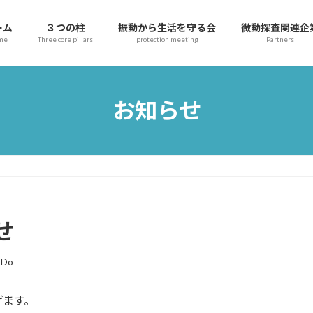
ーム
３つの柱
振動から生活を守る会
微動探査関連企
me
Three core pillars
protection meeting
Partners
お知らせ
せ
-Do
げます。