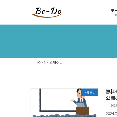
コ
ナ
ン
ビ
ホ
テ
ゲ
Ho
ン
ー
ツ
シ
へ
ョ
ス
ン
キ
に
ッ
移
プ
動
HOME
お知らせ
無料
お知らせ
公開
202
202