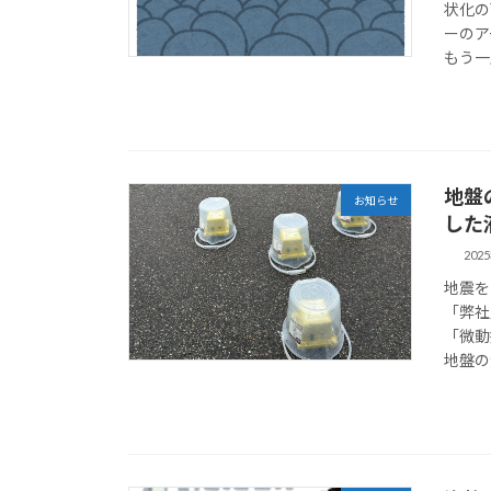
状化の
ーのア
もう一
地盤
お知らせ
した
202
地震を
「弊社
「微動
地盤の