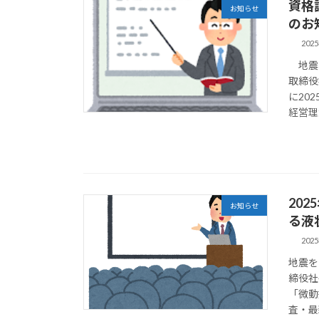
資格
お知らせ
のお
202
地震を
取締役
に20
経営理念
20
お知らせ
る液
202
地震を
締役社
「微動
査・最新