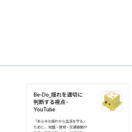
ー
ー
ー
ジ
ジ
ジ
Be-Do_揺れを適切に
判断する視点 -
YouTube
「あらゆる揺れから生活を守る」
ために、 地盤・建物・交通振動や