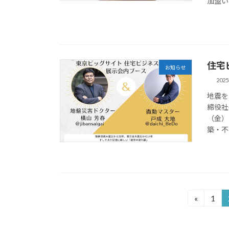
加盟い
住宅
お知らせ
202
地震を
締役社
（金）
築・不
投
«
1
固
定
稿
ペ