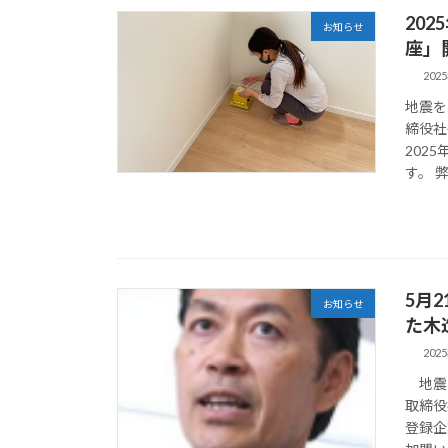
20
お知らせ
座」
202
地震を
締役社
202
す。 弊
5月
お知らせ
た木
202
地震を
取締役
登録企