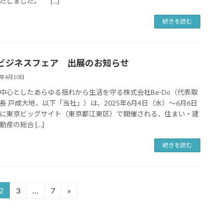
たしました。 […]
続きを読む
ビジネスフェア 出展のお知らせ
5年4月10日
中心としたあらゆる揺れから生活を守る株式会社Be-Do（代表取
長 戸成大地、以下「当社」）は、2025年6月4日（水）～6月6日
に東京ビッグサイト（東京都江東区）で開催される、住まい・建
動産の総合 […]
続きを読む
2
3
…
7
»
固
固
固
定
定
定
ペ
ペ
ペ