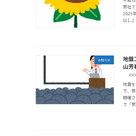
平素は
弊社で
2025
以 […]
地盤
お知らせ
山芳
202
地震を
下、弊
開催さ
で「常時