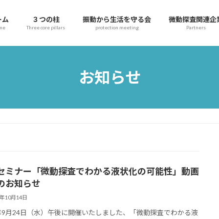
ーム
３つの柱
振動から生活を守る会
微動探査関連企
me
Three core pillars
protection meeting
Partners
お知らせ
セミナー「微動探査でわかる液状化の可能性」動画
のお知らせ
5年10月14日
4年9月24日（水）午後に開催いたしました、「微動探査でわかる液