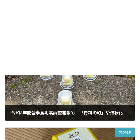
内容に関するご質問、お問い合わせ、ご取材等につきましては、
当社
お問い合わせフォーム
よりお願いいたします。
お知らせ
カテゴリー
前の記事
令和6年能登半島地震調査速報① 「奇跡の町」や液状化被害集中の町で地盤の揺れやすさを実測
2024年2月7日
次の記事