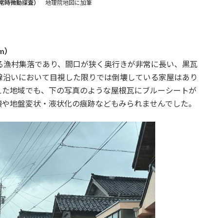
常時微動探査）
地理院地図に加筆
m）
る漁村集落であり、間口が狭く奥行きが非常に長い、黒瓦
線沿いにおいて目視した限りでは倒壊している家屋はあり
えた地域でも、下の写真のような屋根瓦にブルーシートが
壊や地盤変状・液状化の痕跡などもみられませんでした。