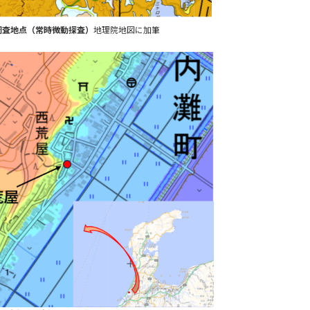
調査地点（常時微動探査）
地理院地図に加筆