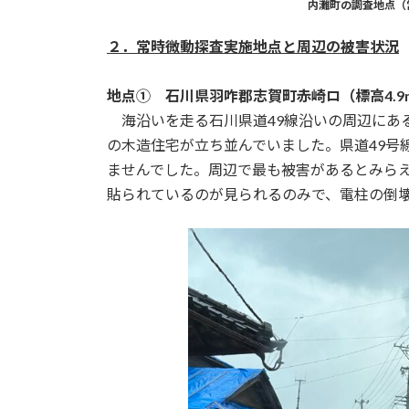
内灘町の調査地点（
２．常時微動探査実施地点と周辺の被害状況
地点① 石川県羽咋郡志賀町赤崎ロ（標高4.9
海沿いを走る石川県道49線沿いの周辺にあ
の木造住宅が立ち並んでいました。県道49号
ませんでした。周辺で最も被害があるとみら
貼られているのが見られるのみで、電柱の倒