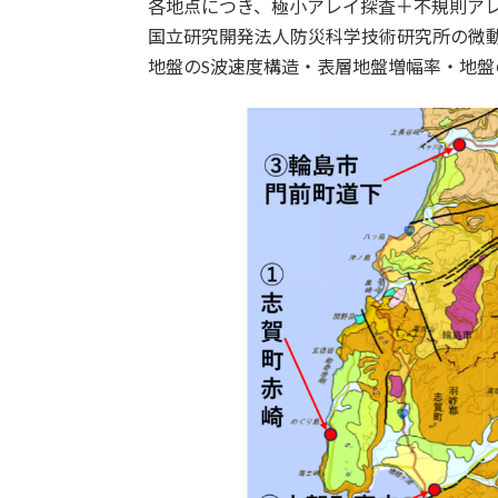
各地点につき、極小アレイ探査＋不規則ア
国立研究開発法人防災科学技術研究所の微動
地盤のS波速度構造・表層地盤増幅率・地盤