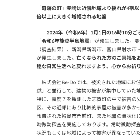
更
「奇跡の町」赤崎は近隣地域より揺れが4割以
新
日
倍以上に大きく増幅される地盤
時
:
2024年（令和6年）1月1日の16時10分ご
「
令和6年能登半島地震
」が発生しました。能
（調査結果）、新潟県新潟市、富山県射水市
が発生しました。
亡くなられた方のご冥福を
穏な日常生活へと戻れますよう、心からお祈
株式会社Be-Doでは、被災された地域にお
供
」と並行して、建物の被害が集中していた
特に、震度７を観測した志賀町の中で被害の
区、その近郊にあり比較的家屋の被害が多か
報告された輪島市門前町、また地盤の液状化
時微動探査を実施しております。常時微動探
状況もしくは地域によって被害が異なってい