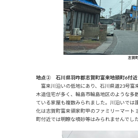
志賀
地点② 石川県羽咋郡志賀町富来地頭町6付近（
富来川沿いの低地にあり、石川県道23号富
木造住宅が多く、輪島市輪島地区のような多
ている家屋も複数みられました。川沿いでは
化は志賀町富来領家町甲のファミリーマート 
町付近では明瞭な噴砂等はみられませんでし