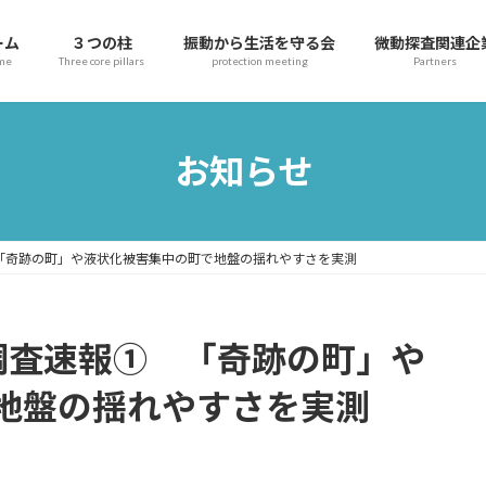
ーム
３つの柱
振動から生活を守る会
微動探査関連企
me
Three core pillars
protection meeting
Partners
お知らせ
「奇跡の町」や液状化被害集中の町で地盤の揺れやすさを実測
調査速報① 「奇跡の町」や
地盤の揺れやすさを実測