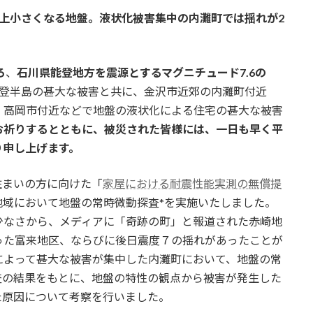
上小さくなる地盤。液状化被害集中の内灘町では揺れが2
ろ
、
石川県能登地方を震源とするマグニチュード7.6の
登半島の甚大な被害と共に、金沢市近郊の内灘町付近
・高岡市付近などで地盤の液状化による住宅の甚大な被害
お祈りするとともに、被災された皆様には、一日も早く平
り申し上げます。
住まいの方に向けた「
家屋における耐震性能実測の無償提
地域において地盤の常時微動探査*を実施いたしました。
少なさから、メディアに「奇跡の町」と報道された赤崎地
った富来地区、ならびに後日震度７の揺れがあったことが
によって甚大な被害が集中した内灘町において、地盤の常
査の結果をもとに、地盤の特性の観点から被害が発生した
た原因について考察を行いました。