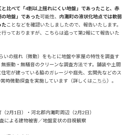
区と比べて「4割以上揺れにくい地盤」であったこと、赤
期の地盤」であった
可能性、
内灘町の液状化地点では軟弱
った
ことなどを確認いたしましたので、報告いたします。
を行っておりますが、こちらは追って第2報にて報告いた
くらいの揺れ（微動）をもとに地盤や家屋の特性を調査す
、無振動・無騒音のクリーンな調査方法です。舗装や土間
に住宅が建っている脇のガレージや庭先、玄関先などのス
の常時微動探査を実施しています（詳しくは
こちら
）。
（2月1日）・河北郡内灘町周辺（2月2日）
踏査による建物被害／地盤変状の目視観察