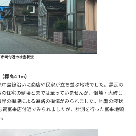
町赤崎付近の被害状況
標高4.1m）
来中島線沿いに商店や民家が立ち並ぶ地域でした。黒瓦の
数の住宅の倒壊とまでは至っていませんが、倒壊・大破し
護岸の損壊による道路の損傷がみられました。地盤の液状
志賀富来店付近でみられましたが、計測を行った富来地頭
た。