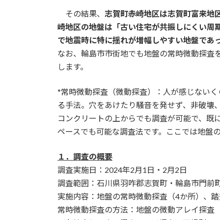
その結果、
志賀町赤崎地区は志賀町富来地
崎地区の地盤は「古い住宅が共振しにくい周
で地震時に特に揺れが増幅しやすい地盤であ
なお、輪島市市街地でも地盤の常時微動探査
します。
*常時微動探査（微動探査）：人が感じない
る手法。穴をあけたり騒音を発せず、非破壊
コンクリートの上からでも調査が可能で、既
ペースでも可能な調査法です。ここでは地盤
１．調査の概要
調査実施日：2024年2月1日・2月2日
調査範囲：石川県羽咋郡志賀町・輪島市門前町
実施内容：地盤の常時微動探査（4か所）、
常時微動探査の方法：地盤の微動アレイ探査