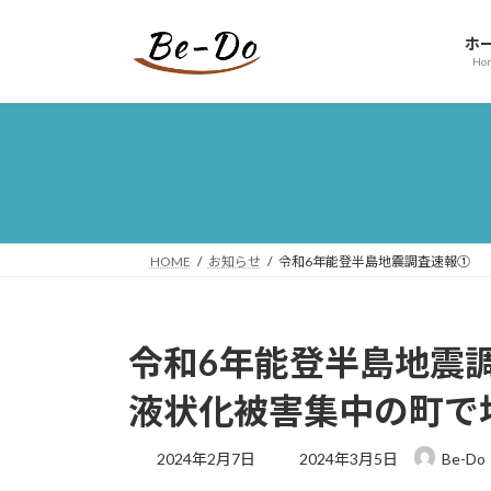
コ
ナ
ン
ビ
ホ
テ
ゲ
Ho
ン
ー
ツ
シ
へ
ョ
ス
ン
キ
に
ッ
移
プ
動
HOME
お知らせ
令和6年能登半島地震調査速報① 
令和6年能登半島地震
液状化被害集中の町で
最
2024年2月7日
2024年3月5日
Be-Do
終